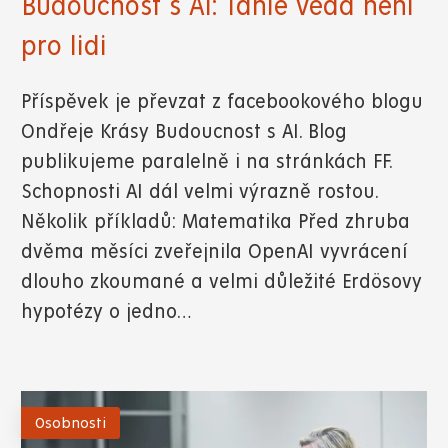
Budoucnost s AI: Tahle věda není
pro lidi
Příspěvek je převzat z facebookového blogu
Ondřeje Krásy Budoucnost s AI. Blog
publikujeme paralelně i na stránkách FF.
Schopnosti AI dál velmi výrazně rostou.
Několik příkladů: Matematika Před zhruba
dvěma měsíci zveřejnila OpenAI vyvrácení
dlouho zkoumané a velmi důležité Erdösovy
hypotézy o jedno…
Osobnosti