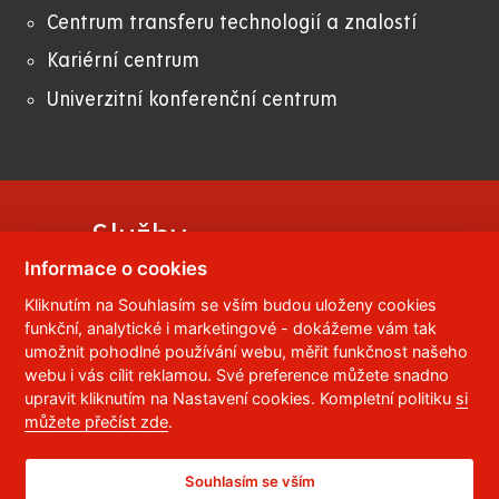
Centrum transferu technologií a znalostí
Kariérní centrum
Univerzitní konferenční centrum
Služby
Informace o cookies
Kliknutím na Souhlasím se vším budou uloženy cookies
Ubytování a stravování
funkční, analytické i marketingové - dokážeme vám tak
Prodej odborné literatury a skript
umožnit pohodlné používání webu, měřit funkčnost našeho
webu i vás cílit reklamou. Své preference můžete snadno
Knihovna
upravit kliknutím na Nastavení cookies. Kompletní politiku
si
můžete přečíst zde
.
Kopírovací centrum
Sportovní aktivity
Souhlasím se vším