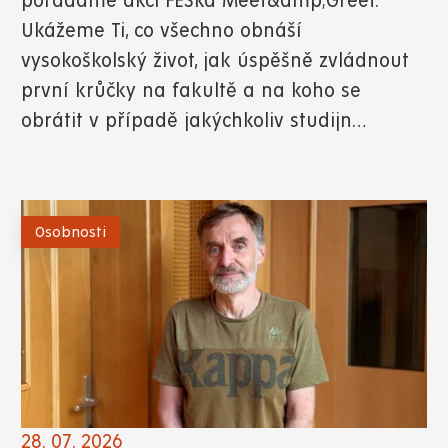
pořádáme akci FESka Meet&amp;Greet.
Ukážeme Ti, co všechno obnáší
vysokoškolský život, jak úspěšně zvládnout
první krůčky na fakultě a na koho se
obrátit v případě jakýchkoliv studijn…
Osobnosti
28. 07. 2026