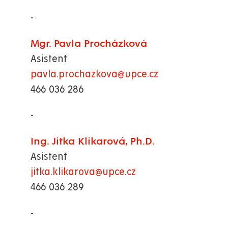
-
Mgr. Pavla Procházková
Asistent
pavla.prochazkova@upce.cz
466 036 286
-
Ing. Jitka Klikarová, Ph.D.
Asistent
jitka.klikarova@upce.cz
466 036 289
-