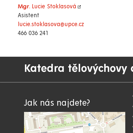
. Lucie Stoklasová
Mgr
Asistent
lucie.stoklasova@upce.cz
466 036 241
Katedra tělovýchovy 
Jak nás najdete?