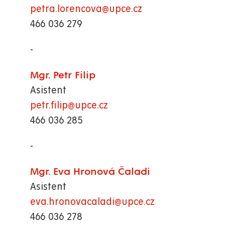
petra.lorencova@upce.cz
466 036 279
-
Mgr. Petr Filip
Asistent
petr.filip@upce.cz
466 036 285
-
Mgr. Eva Hronová Čaladi
Asistent
eva.hronovacaladi@upce.cz
466 036 278