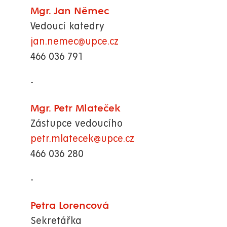
Mgr. Jan Němec
Vedoucí katedry
jan.nemec@upce.cz
466 036 791
-
Mgr. Petr Mlateček
Zástupce vedoucího
petr.mlatecek@upce.cz
466 036 280
-
Petra Lorencová
Sekretářka