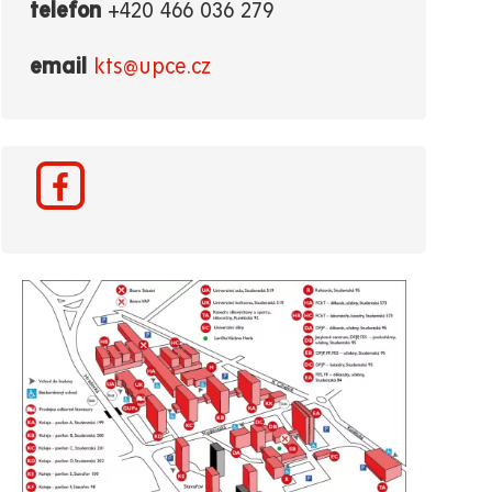
telefon
+420 466 036 279
email
kts@upce.cz