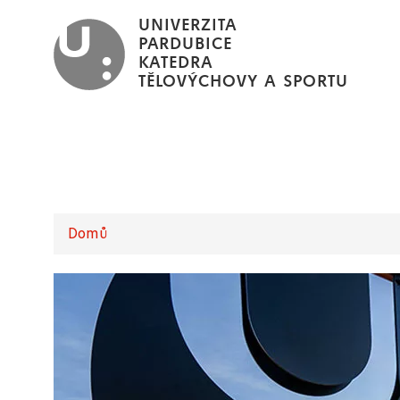
Přejít
UNIVERZITA
k
PARDUBICE
KATEDRA
hlavnímu
TĚLOVÝCHOVY A SPORTU
obsahu
Domů
Drobečková
navigace